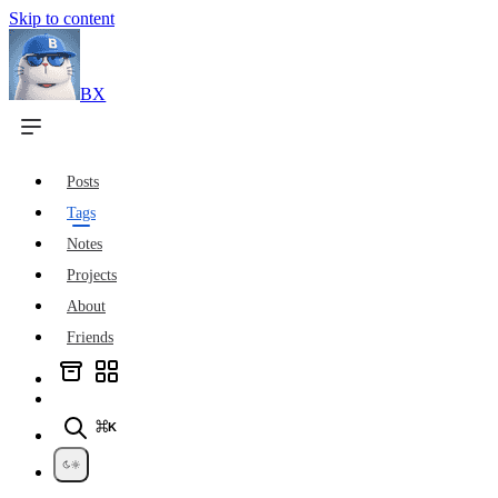
Skip to content
BX
Posts
Tags
Notes
Projects
About
Friends
⌘K