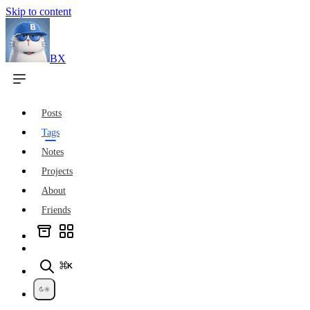
Skip to content
BX
Posts
Tags
Notes
Projects
About
Friends
⌘K