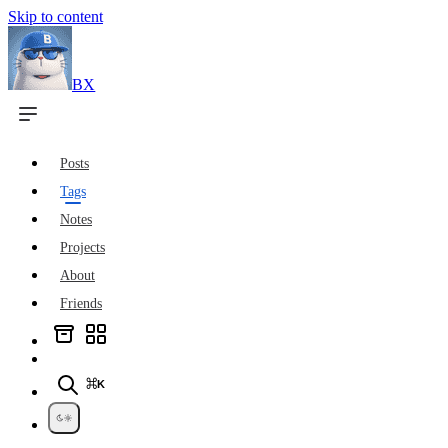
Skip to content
BX
Posts
Tags
Notes
Projects
About
Friends
⌘K