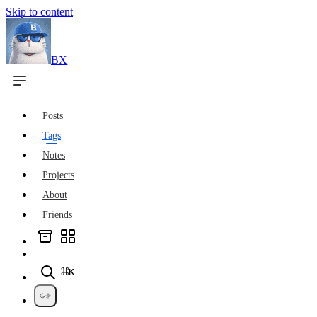
Skip to content
BX
Posts
Tags
Notes
Projects
About
Friends
⌘K