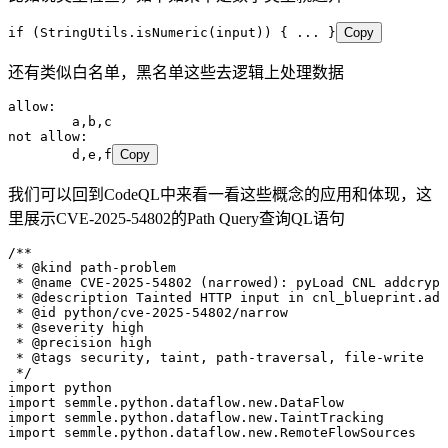
if
 (
StringUtils
.
isNumeric
(input)) { 
...
 }
Copy
还有类似白名单，黑名单这些去逻辑上处理数据
allow:
	a,b,c
not allow:
	d,e,f
Copy
我们可以回到CodeQL中来看一看这些概念的应用和体现，这
里展示CVE-2025-54802的Path Query查询QL语句
/**
 *
 @kind
 path-problem
 *
 @name
 CVE-2025-54802 (narrowed): pyLoad CNL addcryp
 *
 @description
 Tainted HTTP input in cnl_blueprint.add
 *
 @id
 python/cve-2025-54802/narrow
 *
 @severity
 high
 *
 @precision
 high
 *
 @tags
 security, taint, path-traversal, file-write
 */
import
 python
import
 semmle
.
python
.
dataflow
.
new
.
DataFlow
import
 semmle
.
python
.
dataflow
.
new
.
TaintTracking
import
 semmle
.
python
.
dataflow
.
new
.
RemoteFlowSources