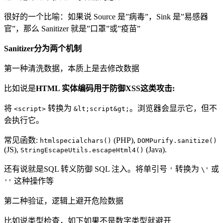
很好的一个比喻：如果说 Source 是”病毒”，Sink 是”易感器
官”，那么 Sanitizer 就是”口罩”或”疫苗”
Sanitizer分为两个机制
第一种清洗数据，本质上是去修改数据
比如说是
HTML 实体编码用于防御XSS这类攻击:
将
转换为
。浏览器会显示它，但不
<script>
&lt;script&gt;
会执行它。
常见函数:
(PHP),
htmlspecialchars()
DOMPurify.sanitize()
(JS),
(Java).
StringEscapeUtils.escapeHtml4()
还有说就是SQL 转义防御 SQL 注入。将单引号
转换为
或
'
\'
这种操作等
''
第二种验证，逻辑上避开危险数据
比如说类型检查，如下如果不是数字类型就避开