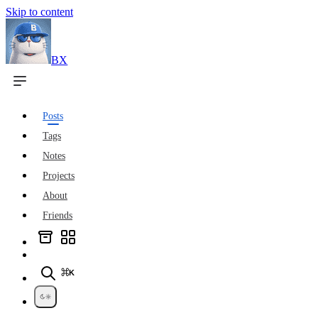
Skip to content
BX
Posts
Tags
Notes
Projects
About
Friends
⌘K