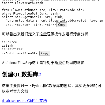
import
 Flow
::
PathGraph
from
 Flow
::
PathNode
 src
,
 Flow
::
PathNode
 sink
where
 Flow
::
flowPath
(src
,
 sink)
select
 sink.
getNode
()
,
 src
,
 sink
,
  "Untrusted data in cnl_blueprint.addcrypted flows int
  src
,
 "source"
,
 sink
,
 "sink"
Copy
可以看出来我们定义了这些逻辑操作去进行污点分析
isSource
isSink
isSanitizer
isAdditionalFlowStep
Copy
AdditionalFlowStep这个是针对于断流点处理的逻辑
创建QL数据库
#
这里主要探讨一下Python和C数据库的创建，其实更多地的可
以参考官方文档
database create - GitHub 文档