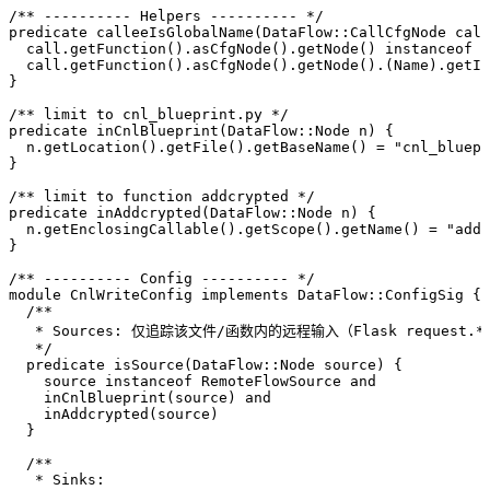
/** ---------- Helpers ---------- */
predicate
 calleeIsGlobalName
(
DataFlow
::
CallCfgNode
 call
  call.
getFunction
().
asCfgNode
().
getNode
() 
instanceof
 N
  call.
getFunction
().
asCfgNode
().
getNode
().(
Name
).
getId
}
/** limit to cnl_blueprint.py */
predicate
 inCnlBlueprint
(
DataFlow
::
Node
 n
) {
  n.
getLocation
().
getFile
().
getBaseName
() 
=
 "cnl_bluepr
}
/** limit to function addcrypted */
predicate
 inAddcrypted
(
DataFlow
::
Node
 n
) {
  n.
getEnclosingCallable
().
getScope
().
getName
() 
=
 "addc
}
/** ---------- Config ---------- */
module
 CnlWriteConfig
 implements
 DataFlow
::
ConfigSig
 {
  /**
   * Sources: 仅追踪该文件/函数内的远程输入（Flask request.
   */
  predicate
 isSource
(
DataFlow
::
Node
 source
) {
    source 
instanceof
 RemoteFlowSource
 and
    inCnlBlueprint
(source) 
and
    inAddcrypted
(source)
  }
  /**
   * Sinks: