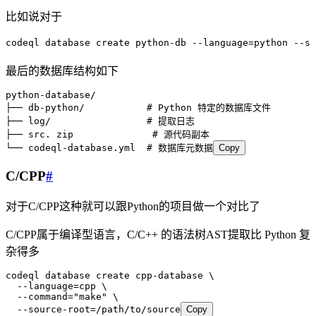
比如说对于
codeql
 database
 create
 python-db
 --language=python
 --so
最后的数据库结构如下
python-database/
├── db-python/           # Python 特定的数据库文件
├── log/                 # 提取日志
├── src. zip              # 源代码副本
└── codeql-database.yml  # 数据库元数据
Copy
C/CPP
#
对于C/CPP这种就可以跟Python的项目做一个对比了
C/CPP属于编译型语言，C/C++ 的语法树AST提取比 Python 复
杂得多
codeql
 database
 create
 cpp-database
 \
  --language=cpp
 \
  --command=
"make"
 \
  --source-root=/path/to/source
Copy