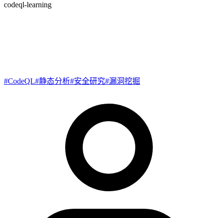
codeql-learning
CodeQL 入门：数据库创建与
常用查询
#
CodeQL
#
静态分析
#
安全研究
#
漏洞挖掘