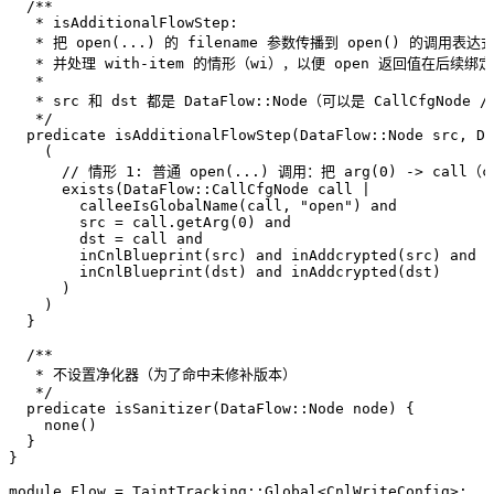
  /**
   * isAdditionalFlowStep:
   * 把 open(...) 的 filename 参数传播到 open() 的调用表
   * 并处理 with-item 的情形（wi），以便 open 返回值在后续绑
   *
   * src 和 dst 都是 DataFlow::Node（可以是 CallCfgNode
   */
  predicate
 isAdditionalFlowStep
(
DataFlow
::
Node
 src
,
 Da
    (
      // 情形 1: 普通 open(...) 调用：把 arg(0) -> cal
      exists
(
DataFlow
::
CallCfgNode
 call 
|
        calleeIsGlobalName
(call
,
 "open"
) 
and
        src 
=
 call.
getArg
(
0
) 
and
        dst 
=
 call 
and
        inCnlBlueprint
(src) 
and
 inAddcrypted
(src) 
and
        inCnlBlueprint
(dst) 
and
 inAddcrypted
(dst)
      )
    )
  }
  /**
   * 不设置净化器（为了命中未修补版本）
   */
  predicate
 isSanitizer
(
DataFlow
::
Node
 node
) {
    none
()
  }
}
module
 Flow
 =
 TaintTracking
::
Global
<
CnlWriteConfig
>
;