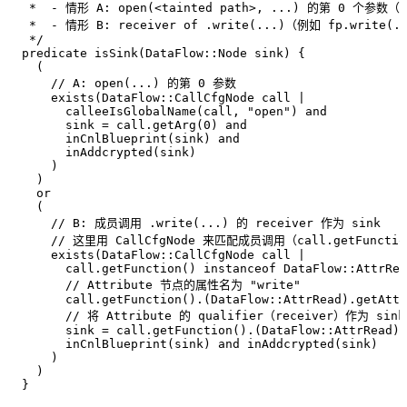
   *  - 情形 A: open(<tainted path>, ...) 的第 0 个参数
   *  - 情形 B: receiver of .write(...)（例如 fp.write(.
   */
  predicate
 isSink
(
DataFlow
::
Node
 sink
) {
    (
      // A: open(...) 的第 0 参数
      exists
(
DataFlow
::
CallCfgNode
 call 
|
        calleeIsGlobalName
(call
,
 "open"
) 
and
        sink 
=
 call.
getArg
(
0
) 
and
        inCnlBlueprint
(sink) 
and
        inAddcrypted
(sink)
      )
    )
    or
    (
      // B: 成员调用 .write(...) 的 receiver 作为 sink
      // 这里用 CallCfgNode 来匹配成员调用（call.getFunction(
      exists
(
DataFlow
::
CallCfgNode
 call 
|
        call.
getFunction
() 
instanceof
 DataFlow
::
AttrRea
        // Attribute 节点的属性名为 "write"
        call.
getFunction
().(
DataFlow
::
AttrRead
).
getAttr
        // 将 Attribute 的 qualifier（receiver）作为 sin
        sink 
=
 call.
getFunction
().(
DataFlow
::
AttrRead
).
        inCnlBlueprint
(sink) 
and
 inAddcrypted
(sink)
      )
    )
  }