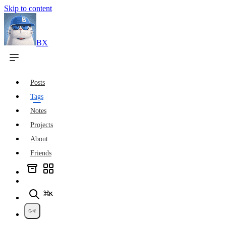
Skip to content
BX
Posts
Tags
Notes
Projects
About
Friends
⌘K