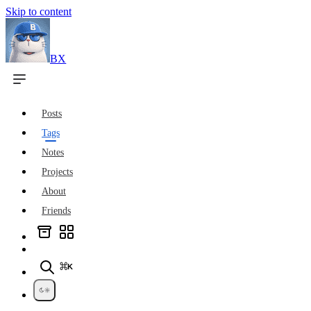
Skip to content
BX
Posts
Tags
Notes
Projects
About
Friends
⌘K