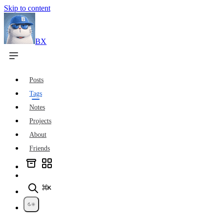
Skip to content
BX
Posts
Tags
Notes
Projects
About
Friends
⌘K