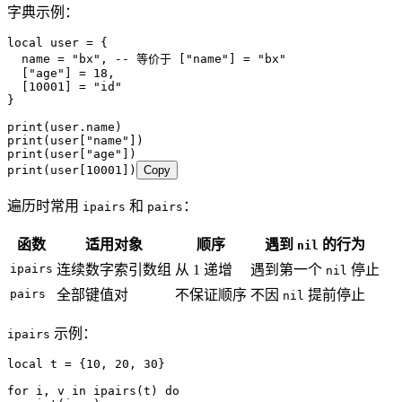
字典示例：
local
 user 
=
 {
  name 
=
 "bx"
, 
-- 等价于 ["name"] = "bx"
  [
"age"
] 
=
 18
,
  [
10001
] 
=
 "id"
}
print
(user.
name
)
print
(user[
"name"
])
print
(user[
"age"
])
print
(user[
10001
])
Copy
遍历时常用
和
：
ipairs
pairs
函数
适用对象
顺序
遇到
的行为
nil
ipairs
连续数字索引数组
从 1 递增
遇到第一个
停止
nil
pairs
全部键值对
不保证顺序
不因
提前停止
nil
示例：
ipairs
local
 t 
=
 {
10
, 
20
, 
30
}
for
 i, v 
in
 ipairs
(t) 
do