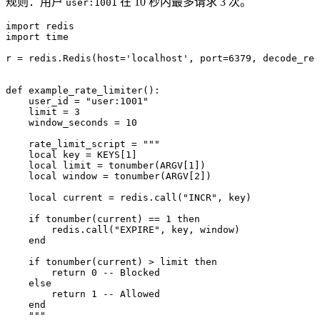
规则：用户
在 10 秒内最多请求 3 次。
user:1001
import
 redis
import
 time
r 
=
 redis
.
Redis
(
host
=
'localhost'
, 
port
=
6379
, 
decode_res
def
 example_rate_limiter
():
    user_id 
=
 "user:1001"
    limit 
=
 3
    window_seconds 
=
 10
    rate_limit_script 
=
 """
    local key = KEYS[1]
    local limit = tonumber(ARGV[1])
    local window = tonumber(ARGV[2])
    local current = redis.call("INCR", key)
    if tonumber(current) == 1 then
        redis.call("EXPIRE", key, window)
    end
    if tonumber(current) > limit then
        return 0 -- Blocked
    else
        return 1 -- Allowed
    end
    """