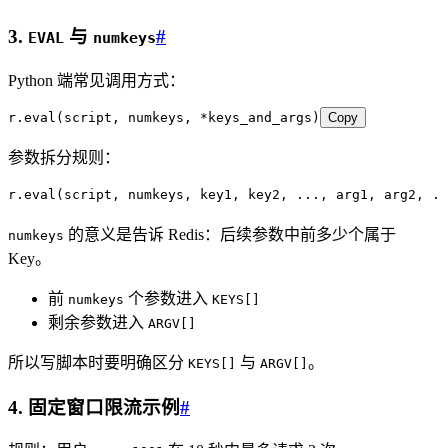
3.
与
#
EVAL
numkeys
Python 端常见调用方式：
r
.
eval
(script, numkeys, 
*
keys_and_args)
Copy
参数拆分规则：
r
.
eval
(script, numkeys, key1, key2, 
...
, arg1, arg2, 
..
的意义是告诉 Redis：后续参数中前多少个属于
numkeys
Key。
前
个参数进入
numkeys
KEYS[]
剩余参数进入
ARGV[]
所以写脚本时要明确区分
与
。
KEYS[]
ARGV[]
4. 固定窗口限流示例
#