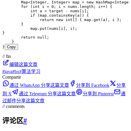
        Map
<
Integer
,
 Integer
> 
map
 =
 new
 HashMap
<
Integer
        for
 (
int
 i
 =
 0
; i 
<
 nums
.
length
; i
++
) {
            int
 a
 =
 target 
-
 nums[i];
            if
 (
map
.
containsKey
(a)) {
                return
 new
 int
[] { 
map
.
get
(a)
,
 i };
        }
            map
.
put
(nums[i]
,
 i);
}
        return
 null
;
    }
}
Copy
// fin
编辑这篇文章
#
java
#
bx
#
算法学习
Compartir
通过 WhatsApp 分享这篇文章
分享到 Facebook
分享
到 X
通过 Telegram 分享这篇文章
分享到 Pinterest
通
过邮件分享这篇文章
// comments
评论区
#