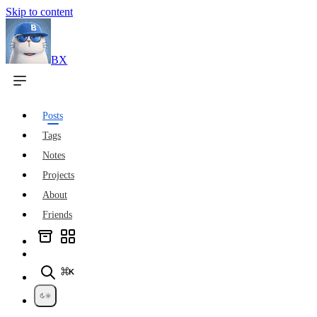
Skip to content
BX
Posts
Tags
Notes
Projects
About
Friends
⌘K