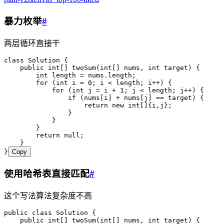
暴力枚举
#
两层循环直接干
class
 Solution
 {
    public
 int
[] 
twoSum
(
int
[] 
nums
,
 int
 target
) {
        int
 length
 =
 nums
.
length
;
        for
 (
int
 i
 =
 0
; i 
<
 length; i
++
) {
            for
 (
int
 j
 =
 i 
+
 1
; j 
<
 length; j
++
) {
                if
 (nums[i] 
+
 nums[j] 
==
 target) {
                    return
 new
 int
[]{i
,
j};
                }
            }
        }
        return
 null
;
    }
}
Copy
使用哈希表直接匹配
#
这个写法算法复杂度不高
public
 class
 Solution
 {
    public
 int
[] 
twoSum
(
int
[] 
nums
,
 int
 target
) {